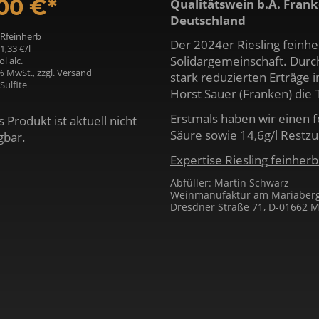
,00 €*
Qualitätswein b.A. Fran
Deutschland
: Rfeinherb
Der 2024er Riesling feinhe
21,33 €/
l
Solidargemeinschaft. Durc
l alc.
9% MwSt., zzgl. Versand
stark reduzierten Erträge
Sulfite
Horst Sauer (Franken) die T
Erstmals haben wir einen f
 Produkt ist aktuell nicht
Säure sowie 14,6g/l Restzu
gbar.
Expertise Riesling feinher
Abfüller: Martin Schwarz
Weinmanufaktur am Mariabe
Dresdner Straße 71, D-01662 