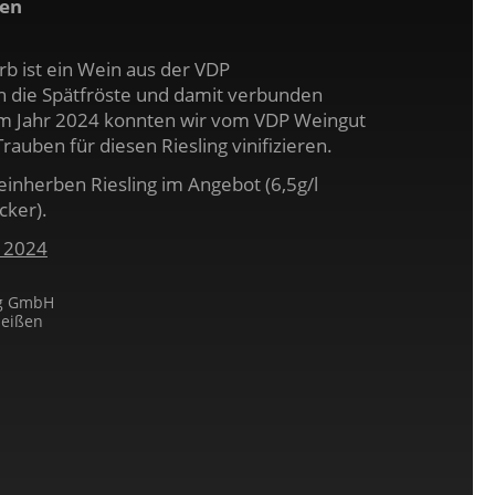
ken
rb ist ein Wein aus der VDP
h die Spätfröste und damit verbunden
 im Jahr 2024 konnten wir vom VDP Weingut
rauben für diesen Riesling vinifizieren.
einherben Riesling im Angebot (6,5g/l
cker).
b 2024
rg GmbH
Meißen