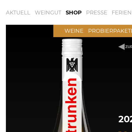
AKTUELL
WEINGUT
SHOP
PRESSE
FERIE
WEINE
PROBIERPAKET
◀
ZUR
20