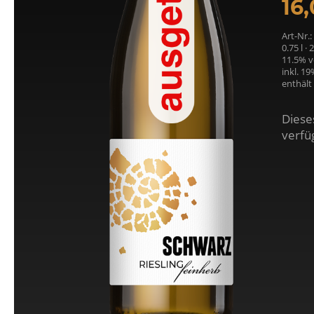
16
Art-Nr.
0.75 l · 
11.5% vo
inkl. 1
enthält 
Dieses
verfü