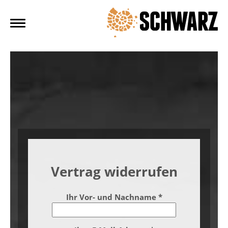
AKTUELL
WEINGUT
SHOP
PRESSE
FERIENWOHNUNG
KONTAKT
f
WIDERRUF
DATENSCHUTZ
IMPRESSUM
AGB
Vertrag widerrufen
Ihr Vor- und Nachname
*